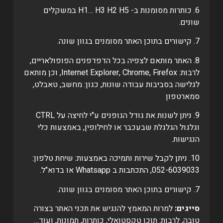
6. כותרות מסומנות ב- H1… H3 H2 H5 במשקלים
שונים.
7. קישורים בתוכן האתר מסומנים בגוון שונה.
8. האתר מותאם לצפיה בכל הדפדפנים הפופולאריים,
לרבות: Internet Explorer, Chrome, Firefox, וכן מותאם
לגלישה בסביבות עבודה שונות, כגון: מחשב, טאבלט,
סמארטפון
9. ניתן לשנות את גודל הגופנים ע"י לחיצה על CTRL
וגלגול הגלגלת שבעכבר או לחילופין, באמצעות כלי
הנגישות.
10. ניתן לקבל שירות ותמיכה באמצעות: שיחת טלפון:
052-6039033, התכתבות ב Whatsapp או בדוא"ל.
7. קישורים בתוכן האתר מסומנים בגוון שונה.
סייגים:
למרות המאמץ להנגיש את תכני האתר בצורה
טובה, לרבות: תוכן טקסטואלי, כותרות, תמונות, ועוד…