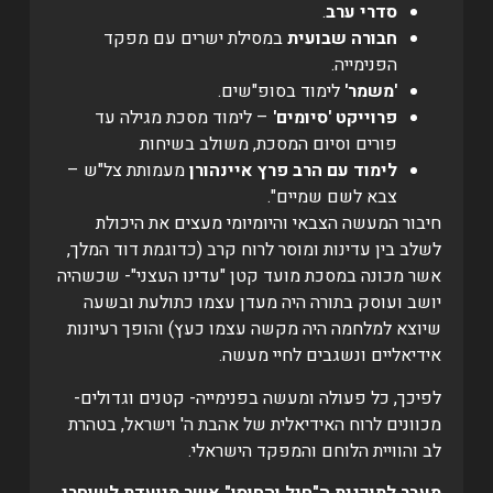
סדרי ערב
.
חבורה שבועית
במסילת ישרים עם מפקד
הפנימייה.
'משמר'
לימוד בסופ"שים.
פרוייקט 'סיומים'
– לימוד מסכת מגילה עד
פורים וסיום המסכת, משולב בשיחות
לימוד עם הרב פרץ איינהורן
מעמותת צל"ש –
צבא לשם שמיים".
חיבור המעשה הצבאי והיומיומי מעצים את היכולת
לשלב בין עדינות ומוסר לרוח קרב (כדוגמת דוד המלך,
אשר מכונה במסכת מועד קטן "עדינו העצני"- ש
כשהיה
יושב ועוסק בתורה היה מעדן עצמו כתולעת ובשעה
שיוצא למלחמה היה מקשה עצמו כעץ
) והופך רעיונות
אידיאליים ונשגבים לחיי מעשה.
לפיכך, כל פעולה ומעשה בפנימייה- קטנים וגדולים-
מכוונים לרוח האידיאלית של אהבת ה' וישראל, בטהרת
לב והוויית הלוחם והמפקד הישראלי.