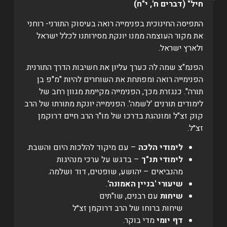
חיל" (דברים ח', י"ח)
התפיסה החינוכית בפנימייה רואה בעיסוק התורני- רוחני
את מקור העוצמה ממנו יונקת מסירותנו לכלל ישראל
ולארץ ישראל.
הפנמ"צ שמה לה כערך עליון את חשיבות הדרך התורנית.
הפנימייה רואה ומפתחת את השוחרים להיות "מ"פ בן
תורה". כנגזרת מכך, הפנימייה מקיימת מגוון רחב של
לימודים תורנים 'לשמה'. הפנימייה יונקת מתורתו של הרב
קוק זצ"ל ומונהגת בדרכו של מו"ר הרב חיים דרוקמן
זצ״ל.
לימודי הלכה
– עם מיקוד להלכות היום והשבת.
לימודי תנ"ך
– בדגש על ערכי מנהיגות
מהנביאים – יהושע, שופטים, דוד ושלמה.
שיעורי 'בניין האמונה'
.
שיחות
עם רבנים, שו"תים
שיחות ברוחו של הרב דרוקמן זצ״ל
דף יומי
מדי בוקר.