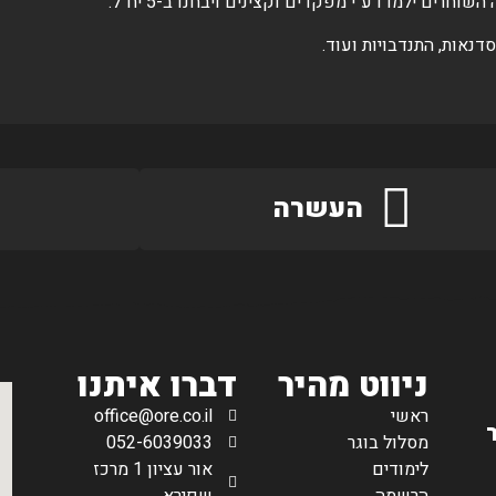
רים ילמדו ע"י מפקדים וקצינים ויבחנו ב-5 יח"ל.
נאות, התנדבויות ועוד.
העשרה
ניווט מהיר
דברו איתנו
ראשי
office@ore.co.il
מסלול בוגר
052-6039033
לימודים
אור עציון 1 מרכז
הרשמה
שפירא